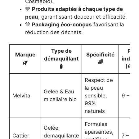
Cosmebio).
💚
Produits adaptés à chaque type de
peau
, garantissant douceur et efficacité.
💚
Packaging éco-conçus
favorisant la
réduction des déchets.
Type de
Prix
Marque
Spécificité
démaquillant
indicat
🌿
🌈
🧴
(€) 
Respect de
la peau
Gelée & Eau
Melvita
sensible,
9 – 15
micellaire bio
99%
naturels
Formules
Gelée
apaisantes,
Cattier
démaquillante
7 – 12