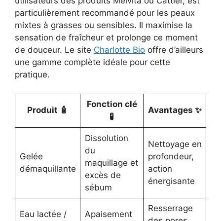
utilisateurs des produits Melvita ou Cattier, est
particulièrement recommandé pour les peaux
mixtes à grasses ou sensibles. Il maximise la
sensation de fraîcheur et prolonge ce moment
de douceur. Le site
Charlotte Bio
offre d’ailleurs
une gamme complète idéale pour cette
pratique.
Fonction clé
Produit 🧴
Avantages ✨
🧪
Dissolution
Nettoyage en
du
Gelée
profondeur,
maquillage et
démaquillante
action
excès de
énergisante
sébum
Resserrage
Eau lactée /
Apaisement
des pores,