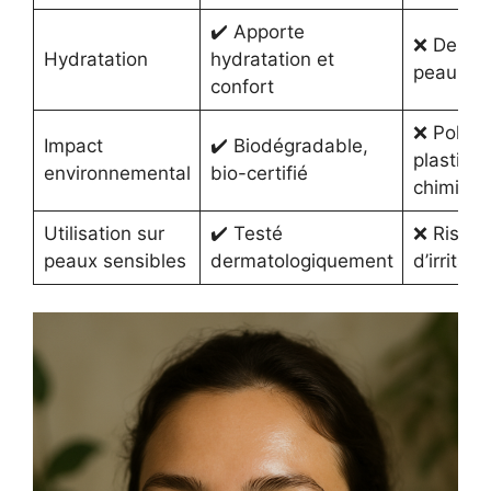
✔️ Apporte
❌ Dessèc
Hydratation
hydratation et
peau
confort
❌ Polluti
Impact
✔️ Biodégradable,
plastique
environnemental
bio-certifié
chimiqu
Utilisation sur
✔️ Testé
❌ Risqu
peaux sensibles
dermatologiquement
d’irritati