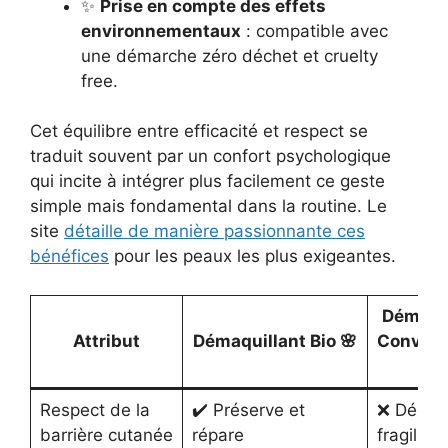
✨
Prise en compte des effets
environnementaux
: compatible avec
une démarche zéro déchet et cruelty
free.
Cet équilibre entre efficacité et respect se
traduit souvent par un confort psychologique
qui incite à intégrer plus facilement ce geste
simple mais fondamental dans la routine. Le
site
détaille de manière passionnante ces
bénéfices
pour les peaux les plus exigeantes.
Démaqui
Attribut
Démaquillant Bio 🌸
Convent
⚠️
Respect de la
✔️ Préserve et
❌ Décap
barrière cutanée
répare
fragilise