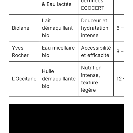
certifiées
& Eau lactée
ECOCERT
Lait
Douceur et
Biolane
démaquillant
hydratation
6 – 10
bio
intense
Yves
Eau micellaire
Accessibilité
8 – 13
Rocher
bio
et efficacité
Nutrition
Huile
intense,
L’Occitane
démaquillante
12 – 18
texture
bio
légère