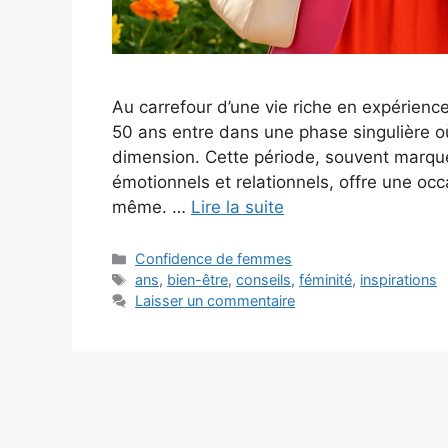
Au carrefour d’une vie riche en expérience
50 ans entre dans une phase singulière o
dimension. Cette période, souvent marqu
émotionnels et relationnels, offre une oc
même. …
Lire la suite
Catégories
Confidence de femmes
Étiquettes
ans
,
bien-être
,
conseils
,
féminité
,
inspirations
Laisser un commentaire