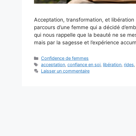
Acceptation, transformation, et libération
parcours d’une femme qui a décidé d’embras
qui nous rappelle que la beauté ne se me
mais par la sagesse et l’expérience accu
Catégories
Confidence de femmes
Étiquettes
acceptation
,
confiance en soi
,
libération
,
rides
Laisser un commentaire