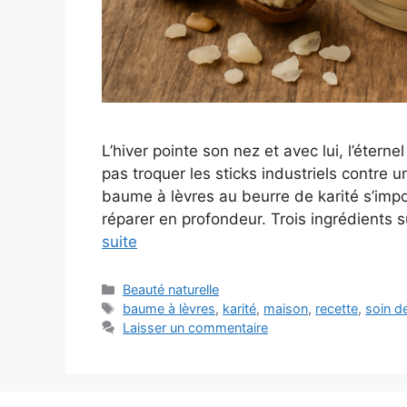
L’hiver pointe son nez et avec lui, l’étern
pas troquer les sticks industriels contre
baume à lèvres au beurre de karité s’impo
réparer en profondeur. Trois ingrédients 
suite
Catégories
Beauté naturelle
Étiquettes
baume à lèvres
,
karité
,
maison
,
recette
,
soin d
Laisser un commentaire